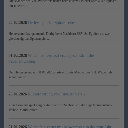
Die Männer des VfL Wildenfels haben nach zuletzt 4 Niederlagen aus 5 Spielen -
nur unterbro...
22.02.2026
Derbysieg beim Spitzenreiter
Heute stand das spannende Derby beim Nachbarn SSV St. Egidien an, was
gleichzeitig das Spitzenspiel ...
01.02.2026
Wildenfels verpasst ersatzgeschwächt die
Tabellenführung
Der Heimspieltag am 31.01.2026 startete für die Männer des VfL Wildenfels
schon vor de...
25.01.2026
Rückeroberung von Tabellenplatz 2
Zum Auswärtsspiel ging es diesmal zum Schlusslicht der Liga Neuseenland-
Volleys Markkleeber...
21.01.2026
Wildenfels startet mit Auswärtssieg in das neue Jahr