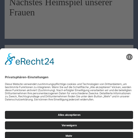
Nächstes Heimspiel unserer
Frauen
Nächstes Heimspiel unserer 2.
Mannschaft
t
© VfL Wildenfels e.V. 2017-2026
All Rights Reserved.
Powered by
sportverein-homepage.de